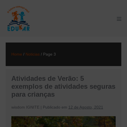
Skip
to
content
Men
Tog
Home
/
Noticias
/
Page 3
Atividades de Verão: 5
exemplos de atividades seguras
para crianças
wisdom IGNITE
|
Publicado em
12 de Agosto, 2021
Atividades