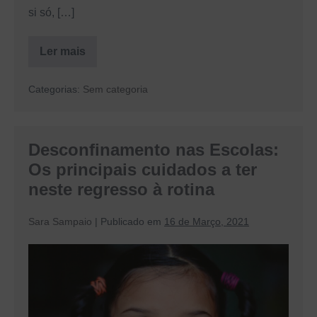
si só, […]
Ler mais
Os
Efeitos
do
Categorias:
Sem categoria
Divórcio
Sobre
os
Filhos
Desconfinamento nas Escolas:
Os principais cuidados a ter
neste regresso à rotina
Sara Sampaio
|
Publicado em
16 de Março, 2021
Desconfinamento
nas
Escolas:
Os