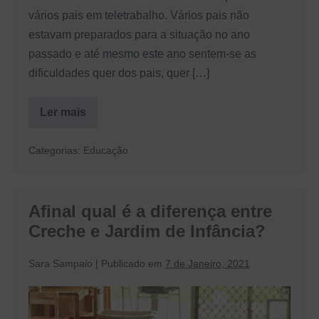
vários pais em teletrabalho. Vários pais não
estavam preparados para a situação no ano
passado e até mesmo este ano sentem-se as
dificuldades quer dos pais, quer […]
Ler mais
Pais
em
Teletrabalho:
Categorias:
Educação
Como
Conciliar
a
Família
e
Afinal qual é a diferença entre
a
Carreira
Creche e Jardim de Infância?
Sara Sampaio
|
Publicado em
7 de Janeiro, 2021
Afinal
qual