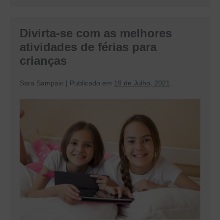
de
atividades
seguras
Divirta-se com as melhores
para
crianças
atividades de férias para
crianças
Sara Sampaio
|
Publicado em
19 de Julho, 2021
Divirta-
se
com
as
melhores
atividades
de
férias
para