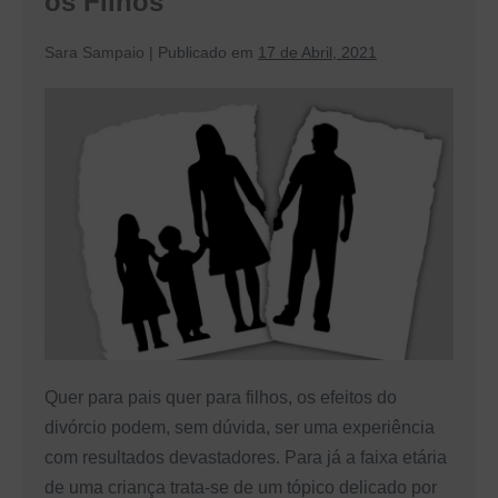
os Filhos
em
conta
Sara Sampaio
|
Publicado em
17 de Abril, 2021
Os
Efeitos
do
Divórcio
Sobre
os
Filhos
Quer para pais quer para filhos, os efeitos do
divórcio podem, sem dúvida, ser uma experiência
com resultados devastadores. Para já a faixa etária
de uma criança trata-se de um tópico delicado por