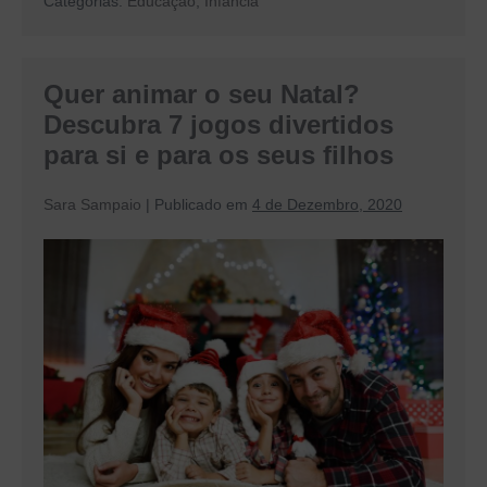
Categorias:
Educação
,
Infância
a
diferença
entre
Creche
e
Quer animar o seu Natal?
Jardim
de
Descubra 7 jogos divertidos
Infância?
para si e para os seus filhos
Sara Sampaio
|
Publicado em
4 de Dezembro, 2020
Quer
animar
o
seu
Natal?
Descubra
7
jogos