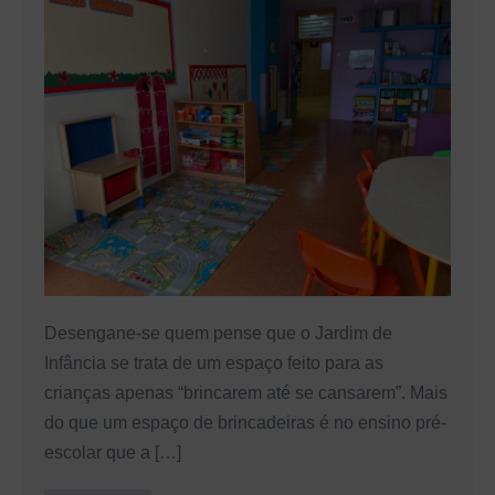
Descubra
como
é
o
Dia-
a-
Dia
no
Jardim
de
Infância
Desengane-se quem pense que o Jardim de
Infância se trata de um espaço feito para as
crianças apenas “brincarem até se cansarem”. Mais
do que um espaço de brincadeiras é no ensino pré-
escolar que a […]