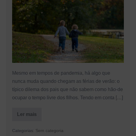
de
Verão:
5
exemplos
de
atividades
seguras
para
crianças
Mesmo em tempos de pandemia, há algo que
nunca muda quando chegam as férias de verão: o
típico dilema dos pais que não sabem como hão-de
ocupar o tempo livre dos filhos. Tendo em conta […]
Ler mais
Atividades
de
Verão:
Categorias:
Sem categoria
5
exemplos