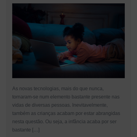
filhos
Segurança
Digital
em
Família:
A
Tecnologia
e
as
Crianças
As novas tecnologias, mais do que nunca,
tornaram-se num elemento bastante presente nas
vidas de diversas pessoas. Inevitavelmente,
também as crianças acabam por estar abrangidas
nesta questão. Ou seja, a infância acaba por ser
bastante […]