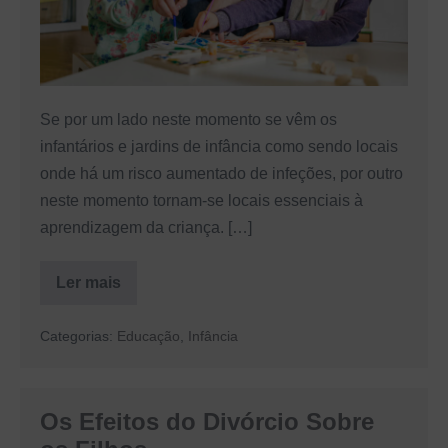
Fatores
que
deve
ter
Se por um lado neste momento se vêm os
em
infantários e jardins de infância como sendo locais
conta
onde há um risco aumentado de infeções, por outro
neste momento tornam-se locais essenciais à
aprendizagem da criança. […]
Ler mais
Escolher
um
Jardim
Categorias:
Educação
,
Infância
de
Infância:
5
Fatores
que
Os Efeitos do Divórcio Sobre
deve
ter