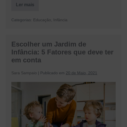
Ler mais
Descubra
como
é
Categorias:
Educação
,
Infância
o
Dia-
a-
Dia
no
Escolher um Jardim de
Jardim
de
Infância: 5 Fatores que deve ter
Infância
em conta
Sara Sampaio
|
Publicado em
20 de Maio, 2021
Escolher
um
Jardim
de
Infância:
5