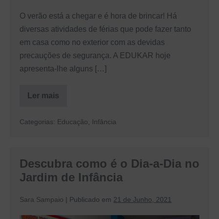
crianças
O verão está a chegar e é hora de brincar! Há
diversas atividades de férias que pode fazer tanto
em casa como no exterior com as devidas
precauções de segurança. A EDUKAR hoje
apresenta-lhe alguns […]
Ler mais
Divirta-
se
com
Categorias:
Educação
,
Infância
as
melhores
atividades
de
férias
Descubra como é o Dia-a-Dia no
para
crianças
Jardim de Infância
Sara Sampaio
|
Publicado em
21 de Junho, 2021