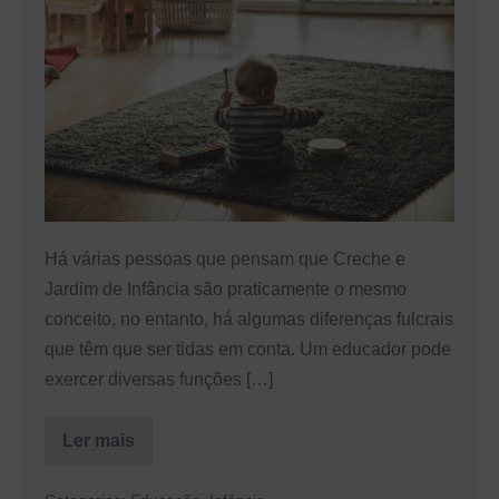
é
a
diferença
entre
Creche
e
Jardim
de
Há várias pessoas que pensam que Creche e
Infância?
Jardim de Infância são praticamente o mesmo
conceito, no entanto, há algumas diferenças fulcrais
que têm que ser tidas em conta. Um educador pode
exercer diversas funções […]
Ler mais
Afinal
qual
é