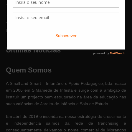
4465-093 S. Mamede Infesta
Telefone:
229 023 016 (Chamada para rede fixa nacional)
Telemóvel:
912 834 253 (Chamada para rede móvel nacional)
Email:
geral@edukar.pt
Ultimas Notícias
Quem Somos
A Small and Smart – Infantário e Apoio Pedagógico, Lda. nasce
em 2006 em S.Mamede de Infesta e surge com a ambição de
instituir um projecto bem estruturado na área da educação nas
suas valências de Jardim-de-infância e Sala de Estudo.
Em abril de 2019 e inserida na nossa estratégia de crescimento
e independência saímos da rede de franchising e
consequentemente deixamos o nome comercial de Morangos