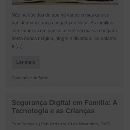
divertidos
para
Não há dúvidas de que há várias coisas que se
si
transformam com a chegada do Natal. As famílias
e
com crianças em particular sentem mais a chegada
para
desta época mágica, alegre e divertida. No entanto
os
é […]
seus
filhos
Ler mais
Quer
animar
o
Categorias:
Infância
seu
Natal?
Descubra
7
jogos
Segurança Digital em Família: A
divertidos
para
Tecnologia e as Crianças
si
e
para
Sara Sampaio
|
Publicado em
19 de Novembro, 2020
os
seus