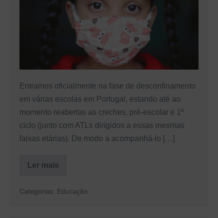
principais
cuidados
a
ter
neste
regresso
Entramos oficialmente na fase de desconfinamento
à
em várias escolas em Portugal, estando até ao
rotina
momento reabertas as creches, pré-escolar e 1º
ciclo (junto com ATLs dirigidos a essas mesmas
faixas etárias). De modo a acompanhá-lo […]
Ler mais
Desconfinamento
nas
Escolas:
Categorias:
Educação
Os
principais
cuidados
a