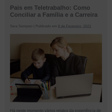
ter
Pais em Teletrabalho: Como
neste
regresso
Conciliar a Família e a Carreira
à
rotina
Sara Sampaio
|
Publicado em
8 de Fevereiro, 2021
Pais
em
Teletrabalho:
Como
Conciliar
a
Família
e
a
Carreira
Há neste momento vários relatos da experiência de