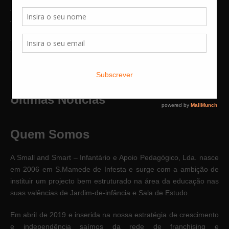
Avenida do Conde nº 5892
4465-093 S. Mamede Infesta
Telefone:
229 023 016 (Chamada para rede fixa nacional)
Telemóvel:
912 834 253 (Chamada para rede móvel nacional)
Email:
geral@edukar.pt
Ultimas Notícias
Quem Somos
A Small and Smart – Infantário e Apoio Pedagógico, Lda. nasce
em 2006 em S.Mamede de Infesta e surge com a ambição de
instituir um projecto bem estruturado na área da educação nas
suas valências de Jardim-de-infância e Sala de Estudo.
Em abril de 2019 e inserida na nossa estratégia de crescimento
e independência saímos da rede de franchising e