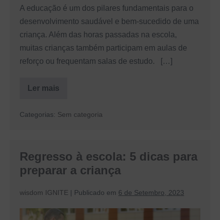
A educação é um dos pilares fundamentais para o
desenvolvimento saudável e bem-sucedido de uma
criança. Além das horas passadas na escola,
muitas crianças também participam em aulas de
reforço ou frequentam salas de estudo. […]
Ler mais
Sala
de
estudo:
Categorias:
Sem categoria
uma
aposta
na
educação
infantil
Regresso à escola: 5 dicas para
preparar a criança
wisdom IGNITE
|
Publicado em
6 de Setembro, 2023
Regresso