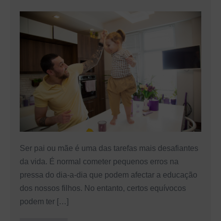
Os
7
erros
mais
comuns
que
os
pais
cometem
na
Ser pai ou mãe é uma das tarefas mais desafiantes
educação
da vida. É normal cometer pequenos erros na
dos
pressa do dia-a-dia que podem afectar a educação
filhos
dos nossos filhos. No entanto, certos equívocos
e
podem ter […]
como
evitá-