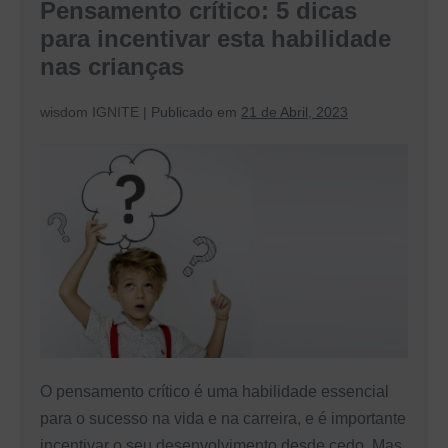
Pensamento crítico: 5 dicas
da
criança
para incentivar esta habilidade
com
a
nas crianças
natureza
wisdom IGNITE
|
Publicado em
21 de Abril, 2023
Pensamento
crítico:
5
dicas
para
incentivar
esta
habilidade
nas
O pensamento crítico é uma habilidade essencial
crianças
para o sucesso na vida e na carreira, e é importante
incentivar o seu desenvolvimento desde cedo. Mas