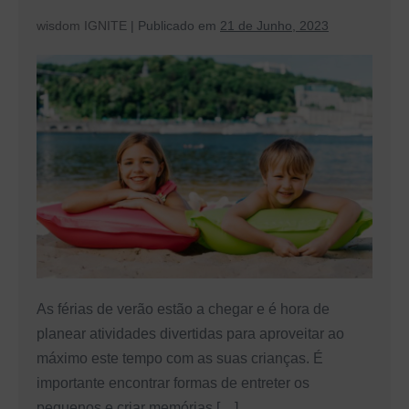
wisdom IGNITE
|
Publicado em
21 de Junho, 2023
Férias
de
verão:
5
dicas
para
passar
um
bom
momento
As férias de verão estão a chegar e é hora de
com
planear atividades divertidas para aproveitar ao
as
máximo este tempo com as suas crianças. É
crianças
importante encontrar formas de entreter os
pequenos e criar memórias […]