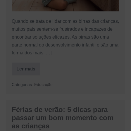
para
os
Quando se trata de lidar com as birras das crianças,
pais
muitos pais sentem-se frustrados e incapazes de
encontrar soluções eficazes. As birras são uma
parte normal do desenvolvimento infantil e são uma
forma dos mais […]
Ler mais
Como
lidar
com
Categorias:
Educação
as
birras:
5
estratégias
eficazes
Férias de verão: 5 dicas para
para
os
passar um bom momento com
pais
as crianças