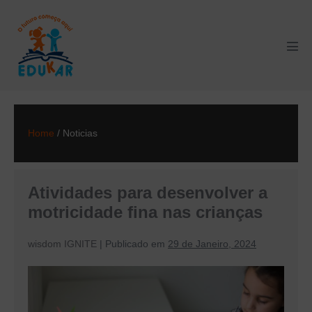
Skip
to
content
Men
Tog
Home
/
Noticias
Atividades para desenvolver a
motricidade fina nas crianças
wisdom IGNITE
|
Publicado em
29 de Janeiro, 2024
Atividades
para