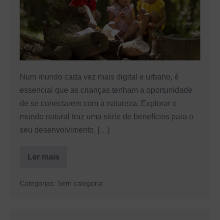
promover
a
conexão
da
criança
Num mundo cada vez mais digital e urbano, é
com
essencial que as crianças tenham a oportunidade
a
de se conectarem com a natureza. Explorar o
natureza
mundo natural traz uma série de benefícios para o
seu desenvolvimento, […]
Ler mais
Explorar
o
mundo
Categorias:
Sem categoria
natural:
como
promover
a
conexão