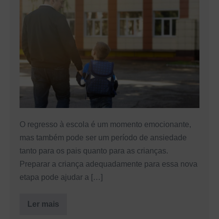
à
escola:
5
dicas
para
preparar
a
criança
O regresso à escola é um momento emocionante,
mas também pode ser um período de ansiedade
tanto para os pais quanto para as crianças.
Preparar a criança adequadamente para essa nova
etapa pode ajudar a […]
Ler mais
Regresso
à