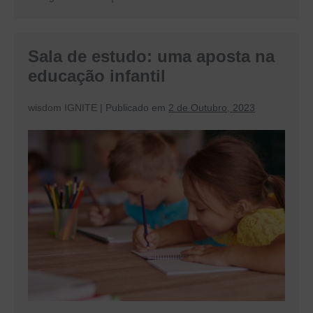
aulas
de
reforço
escolar
Sala de estudo: uma aposta na
ao
seu
educação infantil
filho
wisdom IGNITE
|
Publicado em
2 de Outubro, 2023
Sala
de
estudo:
uma
aposta
na
educação
infantil