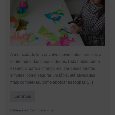
desenvolver
a
motricidade
fina
nas
crianças
A motricidade fina envolve movimentos precisos e
controlados das mãos e dedos. Esta habilidade é
essencial para a criança realizar desde tarefas
simples, como segurar um lápis, até atividades
mais complexas, como abotoar as roupas […]
Ler mais
Atividades
para
desenvolver
Categorias:
Sem categoria
a
motricidade