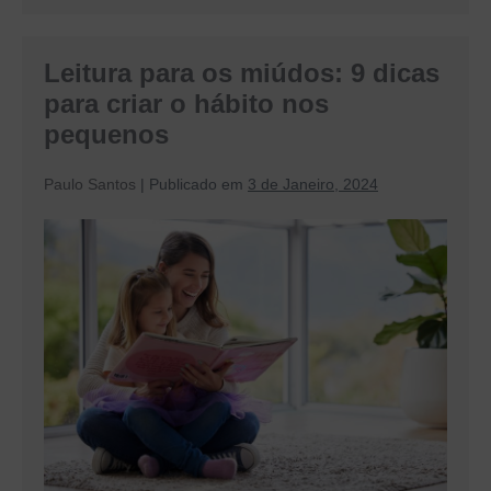
fina
nas
crianças
Leitura para os miúdos: 9 dicas
para criar o hábito nos
pequenos
Paulo Santos
|
Publicado em
3 de Janeiro, 2024
Leitura
para
os
miúdos:
9
dicas
para
criar
o