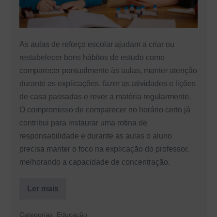
escolar
ao
seu
As aulas de reforço escolar ajudam a criar ou
filho
restabelecer bons hábitos de estudo como
comparecer pontualmente às aulas, manter atenção
durante as explicações, fazer as atividades e lições
de casa passadas e rever a matéria regularmente.
O compromisso de comparecer no horário certo já
contribui para instaurar uma rotina de
responsabilidade e durante as aulas o aluno
precisa manter o foco na explicação do professor,
melhorando a capacidade de concentração.
Ler mais
7
razões
para
Categorias:
Educação
dar