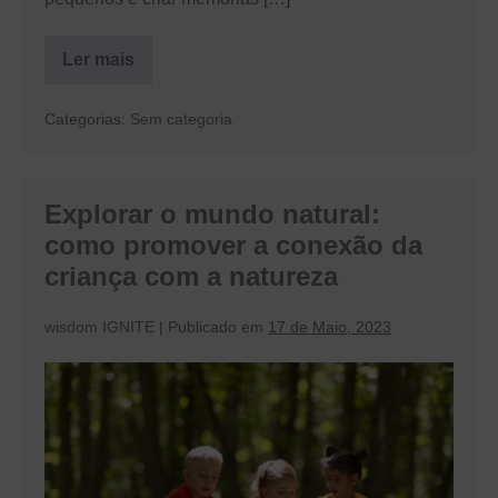
Ler mais
Férias
de
verão:
Categorias:
Sem categoria
5
dicas
para
passar
um
Explorar o mundo natural:
bom
momento
como promover a conexão da
com
as
criança com a natureza
crianças
wisdom IGNITE
|
Publicado em
17 de Maio, 2023
Explorar
o
mundo
natural:
como