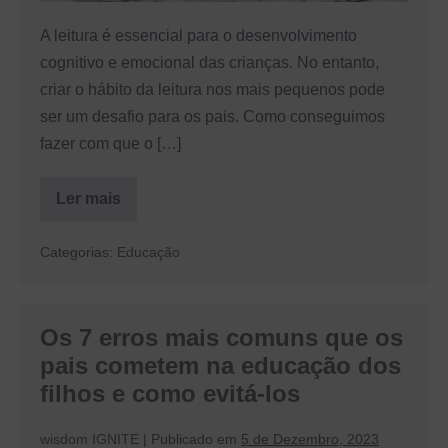
hábito
nos
A leitura é essencial para o desenvolvimento
pequenos
cognitivo e emocional das crianças. No entanto,
criar o hábito da leitura nos mais pequenos pode
ser um desafio para os pais. Como conseguimos
fazer com que o […]
Ler mais
Leitura
para
os
Categorias:
Educação
miúdos:
9
dicas
para
criar
Os 7 erros mais comuns que os
o
hábito
pais cometem na educação dos
nos
pequenos
filhos e como evitá-los
wisdom IGNITE
|
Publicado em
5 de Dezembro, 2023