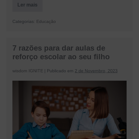
Ler mais
los
Os
7
erros
Categorias:
Educação
mais
comuns
que
os
pais
7 razões para dar aulas de
cometem
na
reforço escolar ao seu filho
educação
dos
filhos
wisdom IGNITE
|
Publicado em
2 de Novembro, 2023
e
como
evitá-
7
los
razões
para
dar
aulas
de
reforço