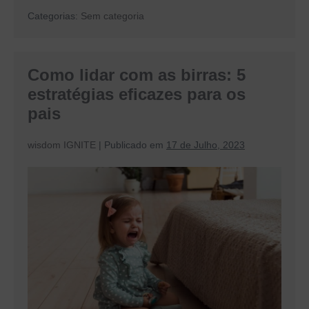
escola:
Categorias:
Sem categoria
5
dicas
para
preparar
a
Como lidar com as birras: 5
criança
estratégias eficazes para os
pais
wisdom IGNITE
|
Publicado em
17 de Julho, 2023
Como
lidar
com
as
birras:
5
estratégias
eficazes